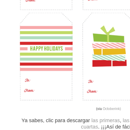
(via
Octoberink)
Ya sabes, clic para descargar
las primeras
,
la
cuartas
. ¡¡¡Así de fáci