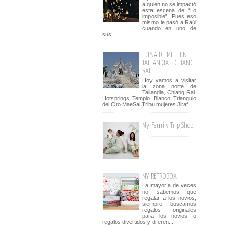
a quien no se impactó
esta escena de “Lo
imposible”. Pues eso
mismo le pasó a Raúl
cuando en uno de
sus ...
LUNA DE MIEL EN
TAILANDIA - CHIANG
RAI
Hoy vamos a visitar
la zona norte de
Tailandia, Chiang Rai.
Hotsprings Templo Blanco Triangulo
del Oro MaeSai Tribu mujeres Jiraf...
My Family Trip Shop
MY RETROBOX
La mayoría de veces
no sabemos que
regalar a los novios,
siempre buscamos
regalos originales
para los novios o
regalos divertidos y diferen...