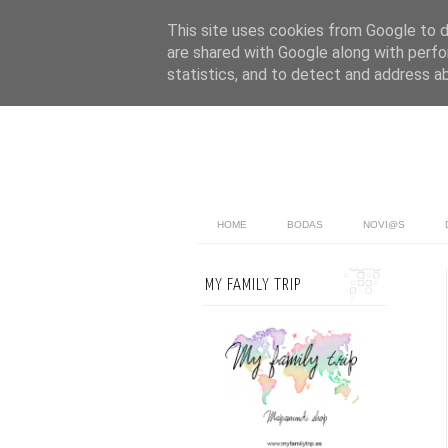
This site uses cookies from Google to de
are shared with Google along with perfo
statistics, and to detect and address a
HOME
BODAS
NOVI@S
MY FAMILY TRIP