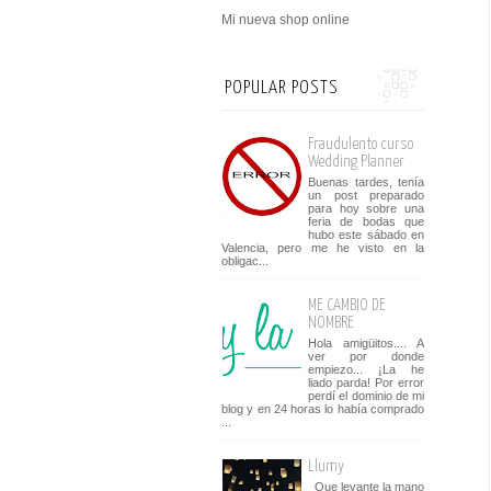
Mi nueva shop online
POPULAR POSTS
Fraudulento curso
Wedding Planner
Buenas tardes, tenía
un post preparado
para hoy sobre una
feria de bodas que
hubo este sábado en
Valencia, pero me he visto en la
obligac...
ME CAMBIO DE
NOMBRE
Hola amigüitos.... A
ver por donde
empiezo... ¡La he
liado parda! Por error
perdí el dominio de mi
blog y en 24 horas lo había comprado
...
Llumy
Que levante la mano