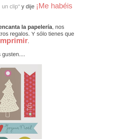
¡Me habéis
 un clip"
y dije
encanta la papelería
, nos
os regalos. Y sólo tienes que
imprimir
.
gusten....