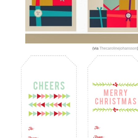
(via
Thecarolinejohansson