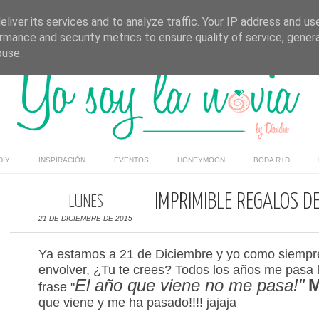
liver its services and to analyze traffic. Your IP address and us
rmance and security metrics to ensure quality of service, gene
buse.
DIY
INSPIRACIÓN
EVENTOS
HONEYMOON
BODA R+D
IMPRIMIBLE REGALOS D
LUNES
21 DE DICIEMBRE DE 2015
Ya estamos a 21 de Diciembre y yo como siempr
envolver
, ¿Tu te crees? Todos los años me pasa 
El año que viene no me pasa!"
frase "
que viene y me ha pasado!!!! jajaja