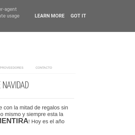
er-agent
rate usage
LEARN MORE
GOT IT
PROVEEDORES
CONTACTO
E NAVIDAD
e con
la mitad de regalos sin
lo mismo y siempre esta la
MENTIRA
! Hoy es el año