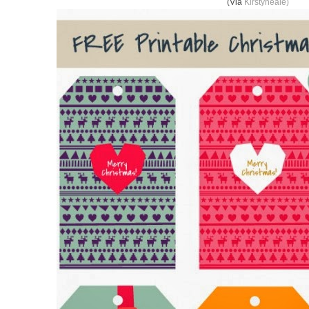
(Via
Kirstyneale)