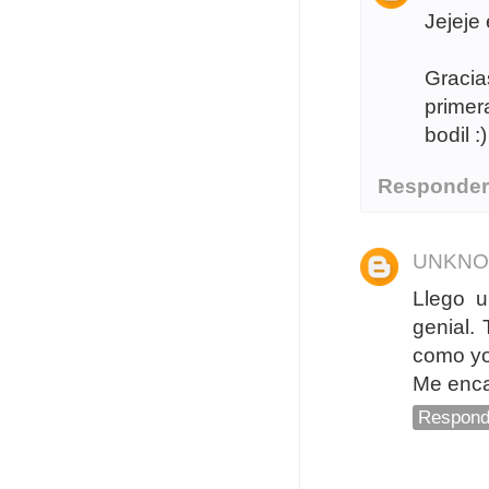
Jejeje
Gracia
prime
bodil :)
Responde
UNKN
Llego u
genial.
como yo
Me enca
Respond