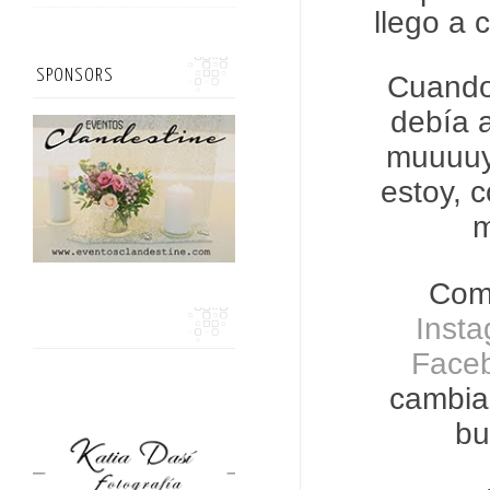
llego a 
SPONSORS
Cuando
debía a
muuuuy 
estoy, 
m
Como
Inst
Face
cambiar
bu