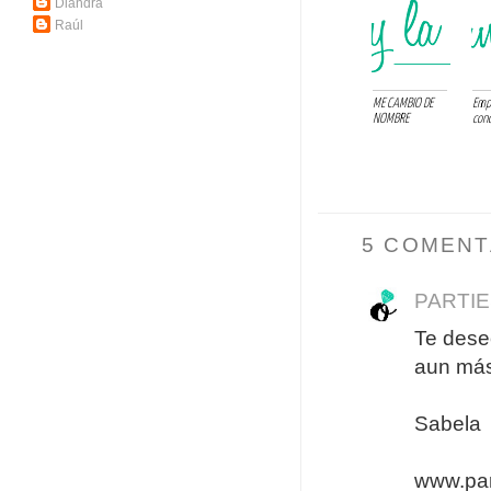
Diandra
Raúl
ME CAMBIO DE
Emp
NOMBRE
cono
5 COMENT
PARTIE
Te dese
aun más
Sabela
www.par