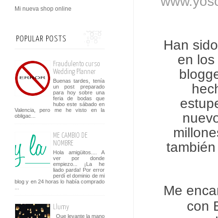
www.yoso
Mi nueva shop online
POPULAR POSTS
Han sido
en los
Fraudulento curso
blogge
Wedding Planner
Buenas tardes, tenía
hec
un post preparado
para hoy sobre una
feria de bodas que
estup
hubo este sábado en
Valencia, pero me he visto en la
nuevo
obligac...
millon
ME CAMBIO DE
también 
NOMBRE
Hola amigüitos.... A
ver por donde
empiezo... ¡La he
liado parda! Por error
perdí el dominio de mi
blog y en 24 horas lo había comprado
Me encan
...
con 
Llumy
Que levante la mano