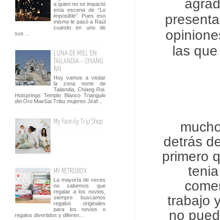
agrad
a quien no se impactó
esta escena de “Lo
presenta
imposible”. Pues eso
mismo le pasó a Raúl
cuando en uno de
opiniones
sus ...
las que
LUNA DE MIEL EN
TAILANDIA - CHIANG
RAI
Hoy vamos a visitar
la zona norte de
Tailandia, Chiang Rai.
Hotsprings Templo Blanco Triangulo
del Oro MaeSai Tribu mujeres Jiraf...
My Family Trip Shop
mucho
detrás d
primero q
teni
MY RETROBOX
La mayoría de veces
comen
no sabemos que
regalar a los novios,
trabajo 
siempre buscamos
regalos originales
para los novios o
no pued
regalos divertidos y diferen...