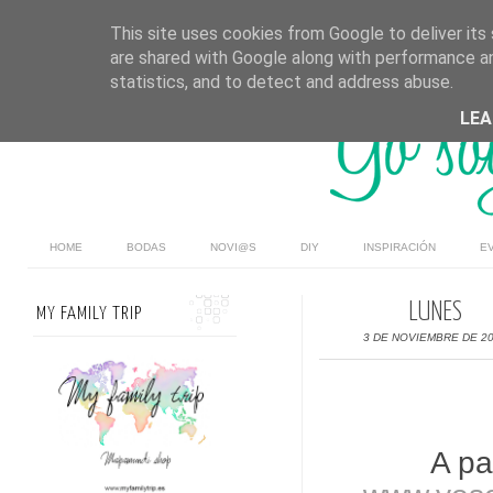
This site uses cookies from Google to deliver its 
are shared with Google along with performance an
statistics, and to detect and address abuse.
LE
HOME
BODAS
NOVI@S
DIY
INSPIRACIÓN
E
LUNES
MY FAMILY TRIP
3 DE NOVIEMBRE DE 2
A pa