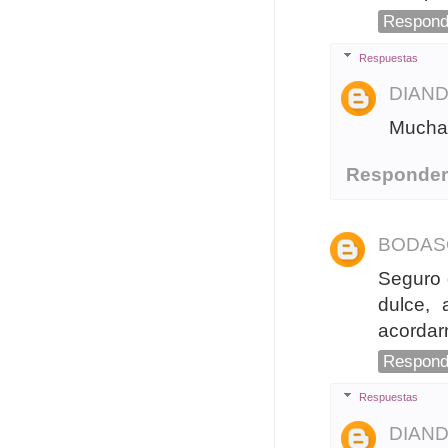
Respond
Respuestas
DIAN
Muchas
Responde
BODAS
Seguro 
dulce,
acordarn
Respond
Respuestas
DIAN