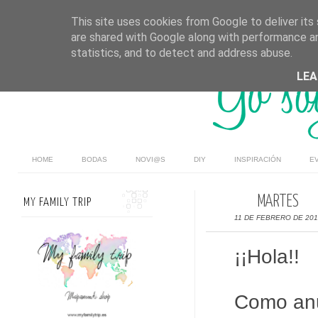
This site uses cookies from Google to deliver its 
are shared with Google along with performance an
statistics, and to detect and address abuse.
LE
HOME
BODAS
NOVI@S
DIY
INSPIRACIÓN
E
MARTES
MY FAMILY TRIP
11 DE FEBRERO DE 20
¡¡Hola!!
Como anu