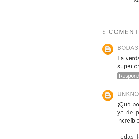
BOD
8 COMENT
BODAS
La verd
super or
Respond
UNKN
¡Qué po
ya de p
increíbl
Todas l