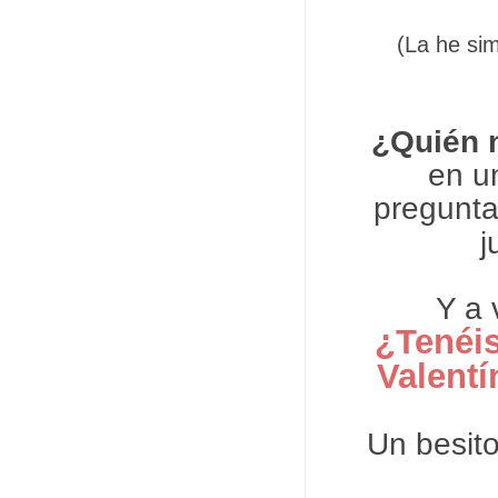
(La he si
¿Quién 
en u
pregunt
j
Y a 
¿Tenéi
Valentí
Un besito