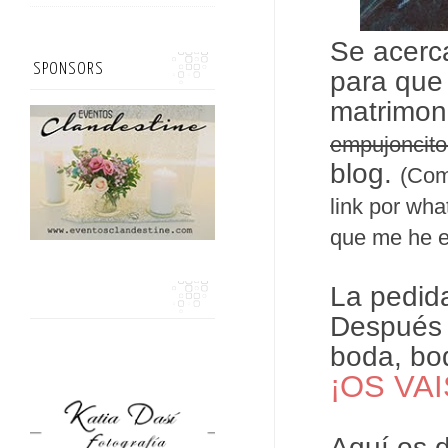
Se acer
SPONSORS
para que
matrimon
empujoncito
blog.
(Com
link por wha
que me he e
La pedida
Después d
boda, bod
¡
OS VAI
Aquí os 