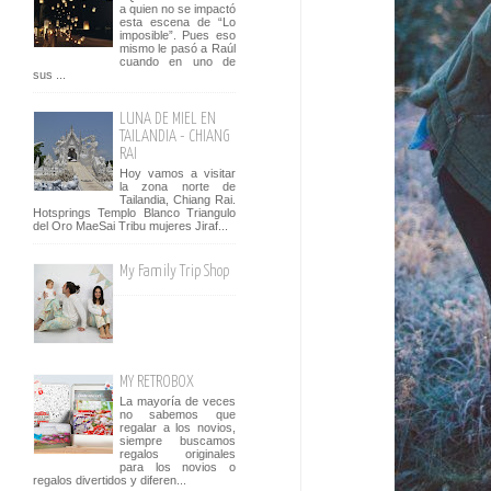
a quien no se impactó
esta escena de “Lo
imposible”. Pues eso
mismo le pasó a Raúl
cuando en uno de
sus ...
LUNA DE MIEL EN
TAILANDIA - CHIANG
RAI
Hoy vamos a visitar
la zona norte de
Tailandia, Chiang Rai.
Hotsprings Templo Blanco Triangulo
del Oro MaeSai Tribu mujeres Jiraf...
My Family Trip Shop
MY RETROBOX
La mayoría de veces
no sabemos que
regalar a los novios,
siempre buscamos
regalos originales
para los novios o
regalos divertidos y diferen...