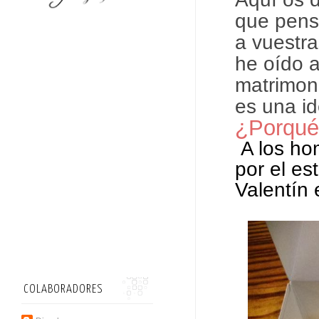
que pens
a vuestra
he oído a
matrimon
es una i
¿Porqué 
A los ho
por el es
Valentín 
COLABORADORES