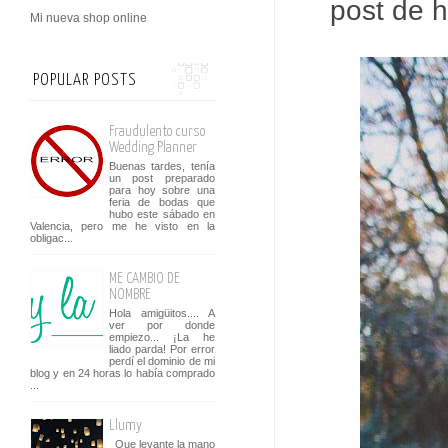
post de 
Mi nueva shop online
POPULAR POSTS
Fraudulento curso
Wedding Planner
Buenas tardes, tenía
un post preparado
para hoy sobre una
feria de bodas que
hubo este sábado en
Valencia, pero me he visto en la
obligac...
ME CAMBIO DE
NOMBRE
Hola amigüitos.... A
ver por donde
empiezo... ¡La he
liado parda! Por error
perdí el dominio de mi
blog y en 24 horas lo había comprado
...
Llumy
Que levante la mano