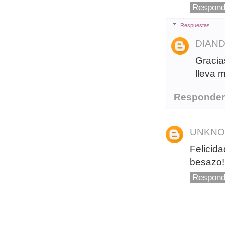
Respond
Respuestas
DIAN
Gracia
lleva 
Responde
UNKN
Felicid
besazo!
Respond