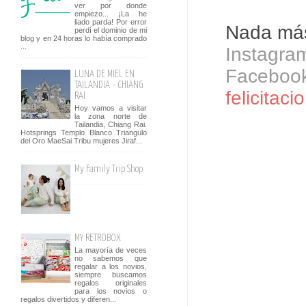
ver por donde
empiezo... ¡La he
liado parda! Por error
Nada más
perdí el dominio de mi
blog y en 24 horas lo había comprado
...
Instagra
Faceboo
LUNA DE MIEL EN
TAILANDIA - CHIANG
felicitaci
RAI
Hoy vamos a visitar
la zona norte de
Tailandia, Chiang Rai.
Hotsprings Templo Blanco Triangulo
del Oro MaeSai Tribu mujeres Jiraf...
My Family Trip Shop
MY RETROBOX
La mayoría de veces
no sabemos que
regalar a los novios,
siempre buscamos
regalos originales
para los novios o
regalos divertidos y diferen...