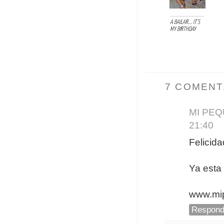
A BAILAR.... IT'S
MY BIRTHDAY
7 COMENT
MI PEQ
21:40
Felicida
Ya esta 
www.mip
Respond