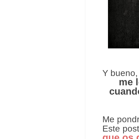
Y bueno
me l
cuand
Me pondr
Este post
que os 