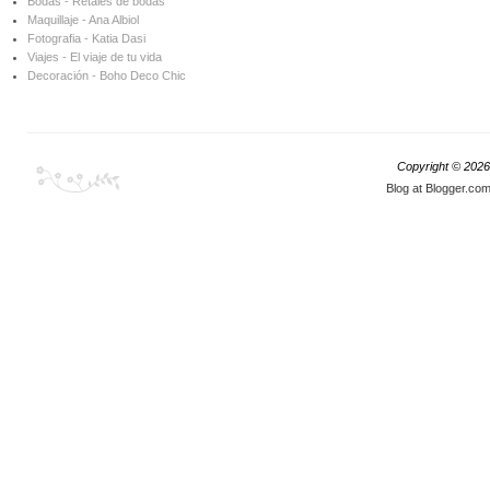
Bodas - Retales de bodas
Maquillaje - Ana Albiol
Fotografia - Katia Dasi
Viajes - El viaje de tu vida
Decoración - Boho Deco Chic
Copyright ©
2026
Blog at Blogger.co