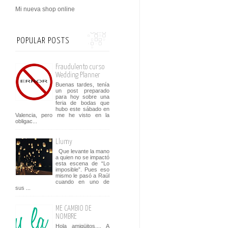
Mi nueva shop online
POPULAR POSTS
Fraudulento curso
Wedding Planner
Buenas tardes, tenía
un post preparado
para hoy sobre una
feria de bodas que
hubo este sábado en
Valencia, pero me he visto en la
obligac...
Llumy
Que levante la mano
a quien no se impactó
esta escena de “Lo
imposible”. Pues eso
mismo le pasó a Raúl
cuando en uno de
sus ...
ME CAMBIO DE
NOMBRE
Hola amigüitos.... A