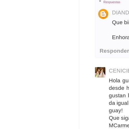
Respuestas
DIAN
Que bi
Enhora
Responde
CENIC
Hola gu
desde h
gustan 
da igua
guay!
Que sig
MCarm