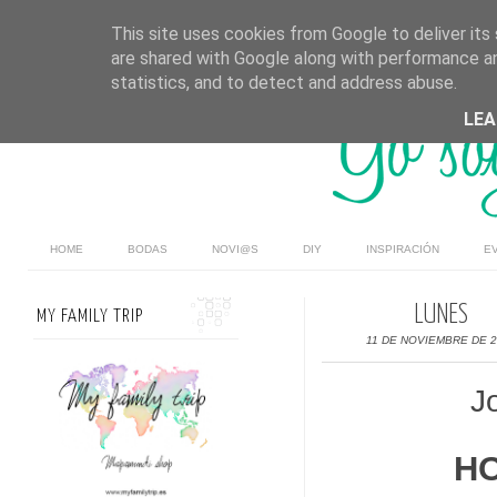
This site uses cookies from Google to deliver its 
are shared with Google along with performance an
statistics, and to detect and address abuse.
LE
HOME
BODAS
NOVI@S
DIY
INSPIRACIÓN
E
LUNES
MY FAMILY TRIP
11 DE NOVIEMBRE DE 
J
HO