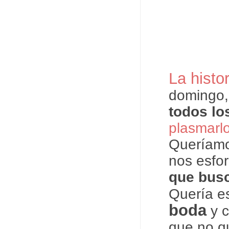
La histor
domingo,
todos lo
plasmarlo
Queríamo
nos esfo
que busc
Quería es
boda
y c
que no qu