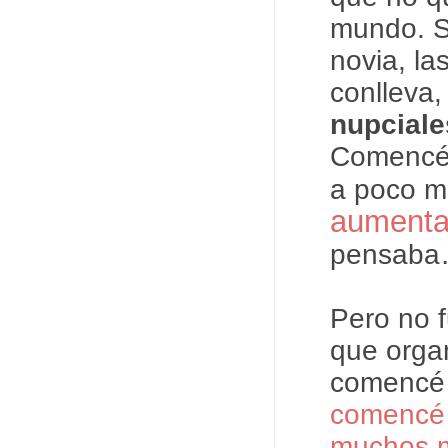
mundo. S
novia, la
conlleva
nupcial
Comencé
a poco m
aument
pensab
Pero no f
que orga
comencé 
comencé 
muchos 